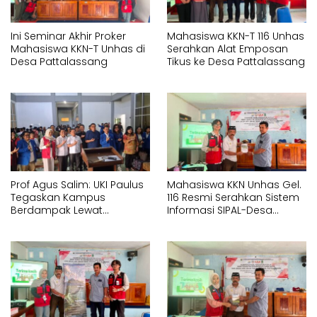
Ini Seminar Akhir Proker
Mahasiswa KKN-T 116 Unhas
Mahasiswa KKN-T Unhas di
Serahkan Alat Emposan
Desa Pattalassang
Tikus ke Desa Pattalassang
Prof Agus Salim: UKI Paulus
Mahasiswa KKN Unhas Gel.
Tegaskan Kampus
116 Resmi Serahkan Sistem
Berdampak Lewat
Informasi SIPAL-Desa
Pelayanan Kesehatan
kepada Pemerintah Desa
Gratis
Pattalassang