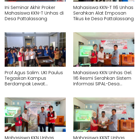
Ini Seminar Akhir Proker
Mahasiswa KKN-T 116 Unhas
Mahasiswa KKN-T Unhas di
Serahkan Alat Emposan
Desa Pattalassang
Tikus ke Desa Pattalassang
Prof Agus Salim: UKI Paulus
Mahasiswa KKN Unhas Gel.
Tegaskan Kampus
116 Resmi Serahkan Sistem
Berdampak Lewat
Informasi SIPAL-Desa
Pelayanan Kesehatan
kepada Pemerintah Desa
Gratis
Pattalassang
Mahasiswa KKN Unhas
Mahasiswa KKNT Unhas