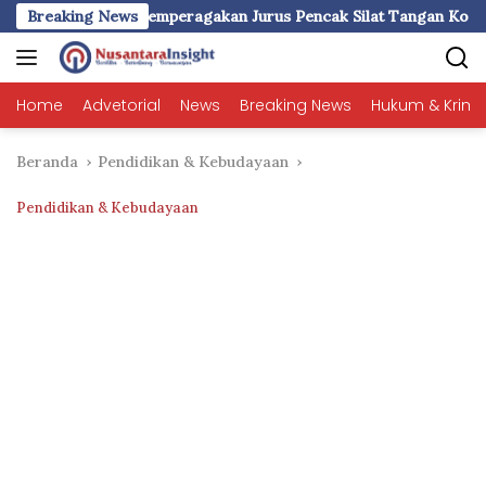
Langsung
Jurus Pencak Silat Tangan Kosong
Breaking News
Pukau Ribuan Peserta 
ke
konten
Home
Advetorial
News
Breaking News
Hukum & Krimi
Beranda
Pendidikan & Kebudayaan
Pendidikan & Kebudayaan