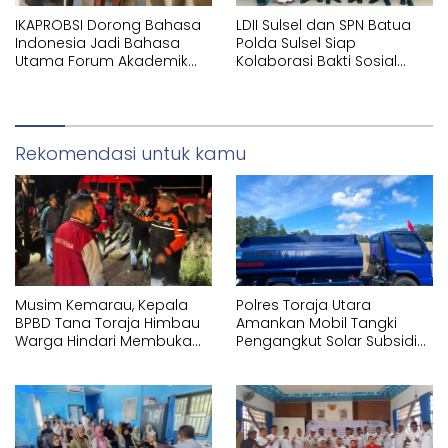
IKAPROBSI Dorong Bahasa
LDII Sulsel dan SPN Batua
Indonesia Jadi Bahasa
Polda Sulsel Siap
Utama Forum Akademik
Kolaborasi Bakti Sosial
Internasional
Sambut HUT RI ke-81
Rekomendasi untuk kamu
Musim Kemarau, Kepala
Polres Toraja Utara
BPBD Tana Toraja Himbau
Amankan Mobil Tangki
Warga Hindari Membuka
Pengangkut Solar Subsidi
Lahan dengan Membakar
di Tandung Nanggala