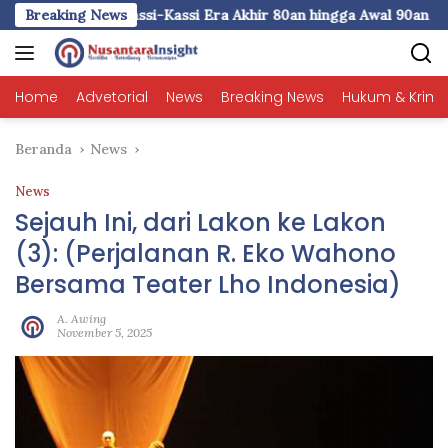
Langsung
ngan pada Kassi-Kassi Era Akhir 80an hingga Awal 90an
Breaking News
ke
konten
Home
Advetorial
News
Breaking News
Hukum & Krimi
Beranda
News
News
Sejauh Ini, dari Lakon ke Lakon
(3): (Perjalanan R. Eko Wahono
Bersama Teater Lho Indonesia)
A. Awing
November 5, 2025