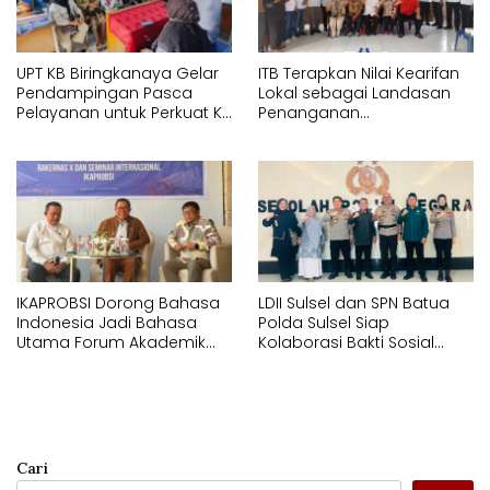
UPT KB Biringkanaya Gelar
ITB Terapkan Nilai Kearifan
Pendampingan Pasca
Lokal sebagai Landasan
Pelayanan untuk Perkuat KB
Penanganan
Berkelanjutan
Pascabencana di Tanjung
Pura, Sumatera Utara
IKAPROBSI Dorong Bahasa
LDII Sulsel dan SPN Batua
Indonesia Jadi Bahasa
Polda Sulsel Siap
Utama Forum Akademik
Kolaborasi Bakti Sosial
Internasional
Sambut HUT RI ke-81
Cari