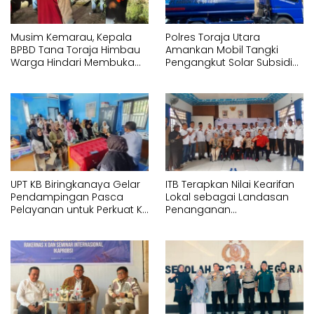
Musim Kemarau, Kepala
Polres Toraja Utara
BPBD Tana Toraja Himbau
Amankan Mobil Tangki
Warga Hindari Membuka
Pengangkut Solar Subsidi
Lahan dengan Membakar
di Tandung Nanggala
UPT KB Biringkanaya Gelar
ITB Terapkan Nilai Kearifan
Pendampingan Pasca
Lokal sebagai Landasan
Pelayanan untuk Perkuat KB
Penanganan
Berkelanjutan
Pascabencana di Tanjung
Pura, Sumatera Utara