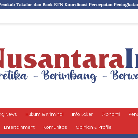
 Koordinasi Percepatan Peningkatan PAD, Layanan ASN dan Sist
ng News
Hukum & Kriminal
Info Loker
Ekonomi
Pen
Entertainment
Komunitas
Opinion & Profile