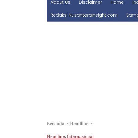
About Us
Disclaimer
Home
In
Redaksi NusantaraInsight.com
Samp
Beranda
Headline
Headline
,
Internasional