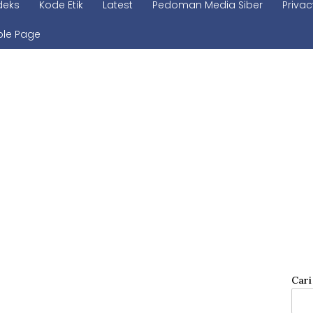
deks
Kode Etik
Latest
Pedoman Media Siber
Privac
le Page
Cari