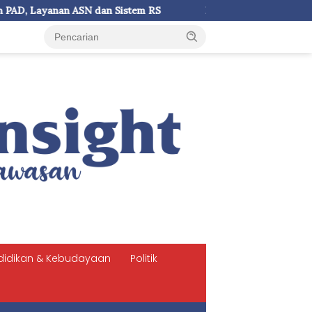
em RS
Prof Agus Salim: UKI Paulus Tegaskan Kampus Ber
didikan & Kebudayaan
Politik