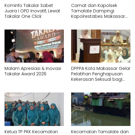
Kominfo Takalar Sabet
Camat dan Kapolsek
Juara I OPD Inovatif, Lewat
Tamalate Dampingi
Takalar One Click
Kapolrestabes Makassar
Serahkan Bantuan
Sembako di Bontoduri
Malam Apresiasi & Inovasi
DPPPA Kota Makassar Gelar
Takalar Award 2026
Pelatihan Penghapusan
Kekerasan Seksual bagi
APH dan Pendamping
Ketua TP PKK Kecamatan
Kecamatan Tamalate dan