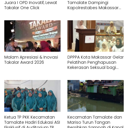
Juara I OPD Inovatif, Lewat
Tamalate Dampingi
Takalar One Click
Kapolrestabes Makassar
Serahkan Bantuan
Sembako di Bontoduri
Malam Apresiasi & Inovasi
DPPPA Kota Makassar Gelar
Takalar Award 2026
Pelatihan Penghapusan
Kekerasan Seksual bagi
APH dan Pendamping
Ketua TP PKK Kecamatan
Kecamatan Tamalate dan
Tamalate Hadiri Edukasi ASI
Mariso Turun Tangan
Eksklusif di Auditorium TP
Bersihkan Sampah di Kanal