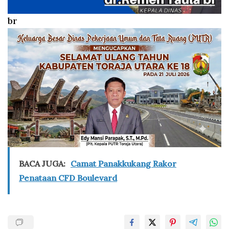
br
BACA JUGA:
Camat Panakkukang Rakor
Penataan CFD Boulevard