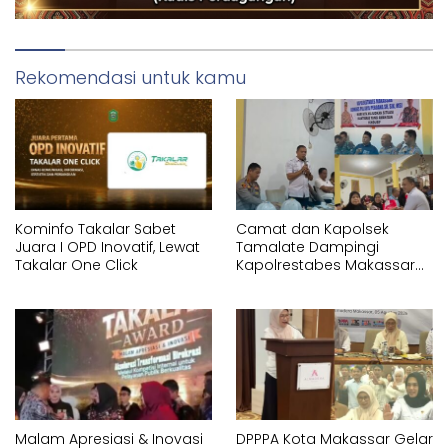
Rekomendasi untuk kamu
Kominfo Takalar Sabet
Camat dan Kapolsek
Juara I OPD Inovatif, Lewat
Tamalate Dampingi
Takalar One Click
Kapolrestabes Makassar
Serahkan Bantuan
Sembako di Bontoduri
Malam Apresiasi & Inovasi
DPPPA Kota Makassar Gelar