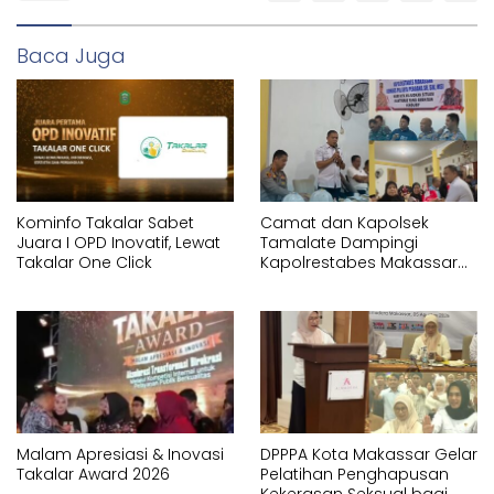
Baca Juga
Kominfo Takalar Sabet
Camat dan Kapolsek
Juara I OPD Inovatif, Lewat
Tamalate Dampingi
Takalar One Click
Kapolrestabes Makassar
Serahkan Bantuan
Sembako di Bontoduri
Malam Apresiasi & Inovasi
DPPPA Kota Makassar Gelar
Takalar Award 2026
Pelatihan Penghapusan
Kekerasan Seksual bagi