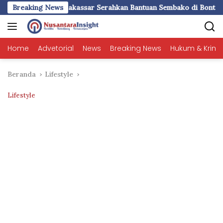
Langsung
 Serahkan Bantuan Sembako di Bontoduri
Breaking News
PWI Sulsel 202
ke
konten
Home
Advetorial
News
Breaking News
Hukum & Krimi
Beranda
Lifestyle
Lifestyle