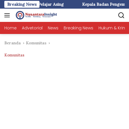
Langsung
r Asing
Breaking News
Kepala Badan Pengembangan dan Pembinaan Baha
ke
konten
Home
Advetorial
News
Breaking News
Hukum & Krimi
Beranda
Komunitas
Komunitas