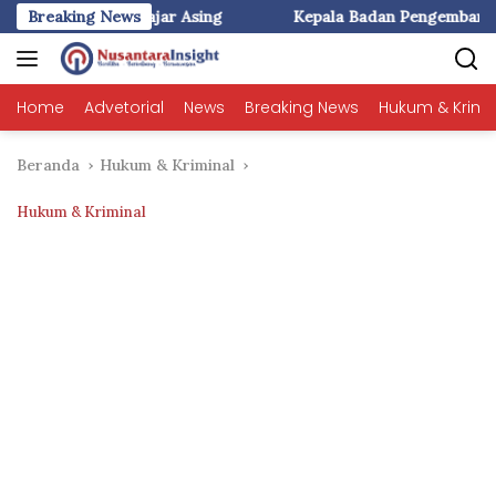
Langsung
sing
Breaking News
Kepala Badan Pengembangan dan Pembinaan Bahasa 
ke
konten
Home
Advetorial
News
Breaking News
Hukum & Krimi
Beranda
Hukum & Kriminal
Hukum & Kriminal