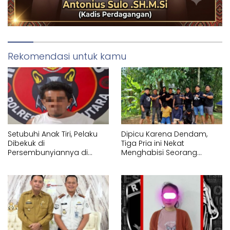
Rekomendasi untuk kamu
Setubuhi Anak Tiri, Pelaku
Dipicu Karena Dendam,
Dibekuk di
Tiga Pria ini Nekat
Persembunyiannya di
Menghabisi Seorang
Lembang Pa’tengko Tator
Pemuda di Tikala