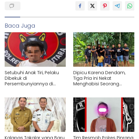
Baca Juga
Setubuhi Anak Tiri, Pelaku
Dipicu Karena Dendam,
Dibekuk di
Tiga Pria ini Nekat
Persembunyiannya di
Menghabisi Seorang
Lembang Pa’tengko Tator
Pemuda di Tikala
Kalapas Takalar yang Baru
Tim Resmob Polres Pinrang