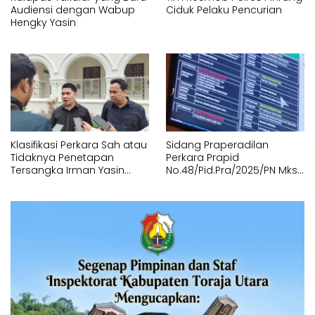
Audiensi dengan Wabup
Ciduk Pelaku Pencurian
Hengky Yasin
Klasifikasi Perkara Sah atau
Sidang Praperadilan
Tidaknya Penetapan
Perkara Prapid
Tersangka Irman Yasin
No.48/Pid.Pra/2025/PN Mks
Limpo dan Andi Pahlevi
Digagalkan Tunggu
“Gagal”
Kehadiran Termohon