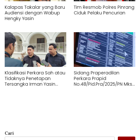
Kalapas Takalar yang Baru
Tim Resmob Polres Pinrang
Audiensi dengan Wabup
Ciduk Pelaku Pencurian
Hengky Yasin
Klasifikasi Perkara Sah atau
Sidang Praperadilan
Tidaknya Penetapan
Perkara Prapid
Tersangka Irman Yasin
No.48/Pid.Pra/2025/PN Mks
Limpo dan Andi Pahlevi
Digagalkan Tunggu
“Gagal”
Kehadiran Termohon
Cari