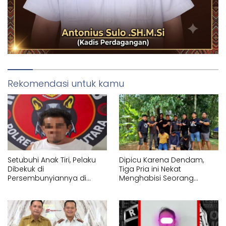
Rekomendasi untuk kamu
Setubuhi Anak Tiri, Pelaku
Dipicu Karena Dendam,
Dibekuk di
Tiga Pria ini Nekat
Persembunyiannya di
Menghabisi Seorang
Lembang Pa’tengko Tator
Pemuda di Tikala