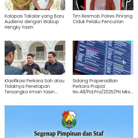
Kalapas Takalar yang Baru
Tim Resmob Polres Pinrang
Audiensi dengan Wabup
Ciduk Pelaku Pencurian
Hengky Yasin
Klasifikasi Perkara Sah atau
Sidang Praperadilan
Tidaknya Penetapan
Perkara Prapid
Tersangka Irman Yasin
No.48/Pid.Pra/2025/PN Mks
Limpo dan Andi Pahlevi
Digagalkan Tunggu
“Gagal”
Kehadiran Termohon