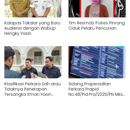
Kalapas Takalar yang Baru
Tim Resmob Polres Pinrang
Audiensi dengan Wabup
Ciduk Pelaku Pencurian
Hengky Yasin
Klasifikasi Perkara Sah atau
Sidang Praperadilan
Tidaknya Penetapan
Perkara Prapid
Tersangka Irman Yasin
No.48/Pid.Pra/2025/PN Mks
Limpo dan Andi Pahlevi
Digagalkan Tunggu
“Gagal”
Kehadiran Termohon