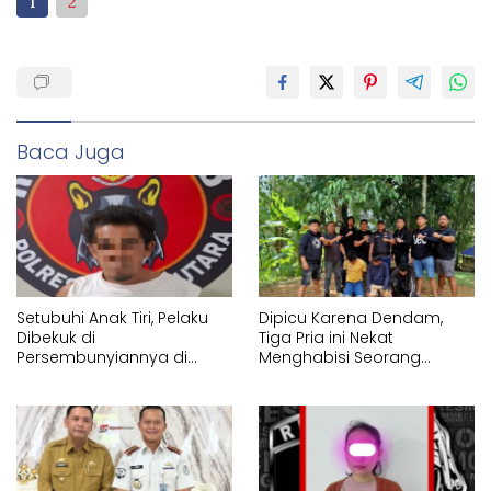
1
2
Baca Juga
Setubuhi Anak Tiri, Pelaku
Dipicu Karena Dendam,
Dibekuk di
Tiga Pria ini Nekat
Persembunyiannya di
Menghabisi Seorang
Lembang Pa’tengko Tator
Pemuda di Tikala