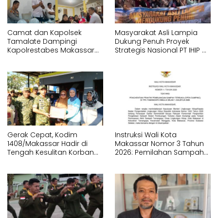
Camat dan Kapolsek
Masyarakat Asli Lampia
Tamalate Dampingi
Dukung Penuh Proyek
Kapolrestabes Makassar
Strategis Nasional PT IHIP di
Serahkan Bantuan
Luwu Timur
Sembako di Bontoduri
Gerak Cepat, Kodim
Instruksi Wali Kota
1408/Makassar Hadir di
Makassar Nomor 3 Tahun
Tengah Kesulitan Korban
2026: Pemilahan Sampah
Kebakaran Tallo
Wajib Dimulai dari Sumber