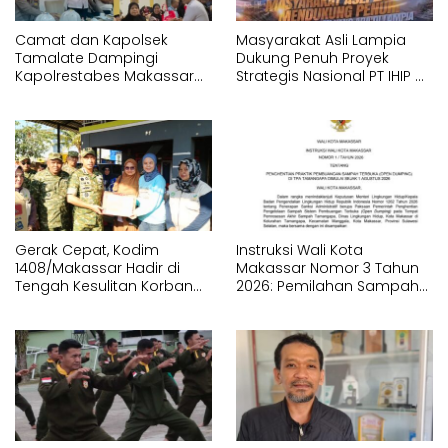
Camat dan Kapolsek
Masyarakat Asli Lampia
Tamalate Dampingi
Dukung Penuh Proyek
Kapolrestabes Makassar
Strategis Nasional PT IHIP di
Serahkan Bantuan
Luwu Timur
Sembako di Bontoduri
Gerak Cepat, Kodim
Instruksi Wali Kota
1408/Makassar Hadir di
Makassar Nomor 3 Tahun
Tengah Kesulitan Korban
2026: Pemilahan Sampah
Kebakaran Tallo
Wajib Dimulai dari Sumber