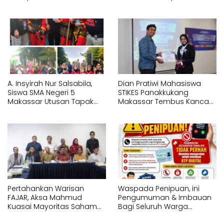
Sulawesi Selatan
Hadapan Gubernur
Memperagakan Jurus
Sulawesi Selatan
Pencak Silat Tangan
Memperagakan Jurus
Kosong
Pencak Silat Bersenjata
A. Insyirah Nur Salsabila,
Dian Pratiwi Mahasiswa
Siswa SMA Negeri 5
STIKES Panakkukang
Makassar Utusan Tapak
Makassar Tembus Kancah
Suci Karunrung Tampil di
Internasional di IYEN
Hadapan Gubernur
Malaysia 2026
Sulawesi Selatan
Memperagakan Jurus
Pencak Silat
Pertahankan Warisan
Waspada Penipuan, ini
FAJAR, Aksa Mahmud
Pengumuman & Imbauan
Kuasai Mayoritas Saham
Bagi Seluruh Warga
PT Fajar Indonesia
Kecamatan Tamalate