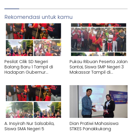
Corporindo,
Rekomendasi untuk kamu
Pesilat Cilik SD Negeri
Pukau Ribuan Peserta Jalan
Balang Baru 1 Tampil di
Santai, Siswa SMP Negeri 3
Hadapan Gubernur
Makassar Tampil di
Sulawesi Selatan
Hadapan Gubernur
Memperagakan Jurus
Sulawesi Selatan
Pencak Silat Tangan
Memperagakan Jurus
Kosong
Pencak Silat Bersenjata
A. Insyirah Nur Salsabila,
Dian Pratiwi Mahasiswa
Siswa SMA Negeri 5
STIKES Panakkukang