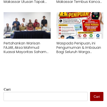
Makassar Utusan Tapak
Makassar Tembus Kancah
Suci Karunrung Tampil di
Internasional di IYEN
Hadapan Gubernur
Malaysia 2026
Sulawesi Selatan
Memperagakan Jurus
Pencak Silat
Pertahankan Warisan
Waspada Penipuan, ini
FAJAR, Aksa Mahmud
Pengumuman & Imbauan
Kuasai Mayoritas Saham
Bagi Seluruh Warga
PT Fajar Indonesia
Kecamatan Tamalate
Corporindo,
Cari
Cari