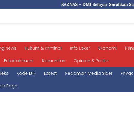
BAZNAS – DMI Selayar Serahkan Santunan Pada Ist
ng News
Hukum & Kriminal
Info Loker
Ekonomi
Pen
Entertainment
Komunitas
Opinion & Profile
deks
Kode Etik
Latest
Pedoman Media Siber
Privac
le Page