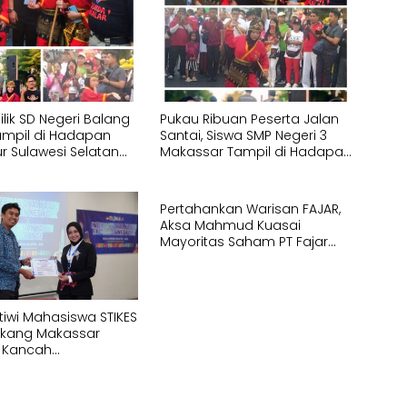
Cilik SD Negeri Balang
Pukau Ribuan Peserta Jalan
Tampil di Hadapan
Santai, Siswa SMP Negeri 3
r Sulawesi Selatan
Makassar Tampil di Hadapan
agakan Jurus
Gubernur Sulawesi Selatan
Silat Tangan Kosong
Memperagakan Jurus
Pencak Silat Bersenjata
Pertahankan Warisan FAJAR,
Aksa Mahmud Kuasai
Mayoritas Saham PT Fajar
Indonesia Corporindo,
tiwi Mahasiswa STIKES
kang Makassar
 Kancah
ional di IYEN Malaysia