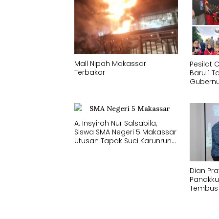
Mall Nipah Makassar
Pesilat 
Terbakar
Baru 1 
Gubernu
Memper
Pencak 
A. Insyirah Nur Salsabila,
Siswa SMA Negeri 5 Makassar
Utusan Tapak Suci Karunrung
Tampil di Hadapan Gubernur
Sulawesi Selatan
Memperagakan Jurus
Dian Pra
Pencak Silat
Panakku
Tembus
Internas
2026