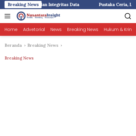
Langsung
ntegritas Data
Breaking News
Pustaka Ceria, Langkah Kecil KKN-T Lite
ke
konten
Home
Advetorial
News
Breaking News
Hukum & Krimi
Beranda
Breaking News
Breaking News