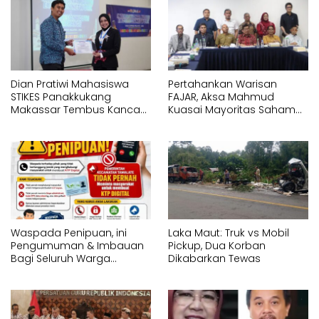
Dian Pratiwi Mahasiswa
Pertahankan Warisan
STIKES Panakkukang
FAJAR, Aksa Mahmud
Makassar Tembus Kancah
Kuasai Mayoritas Saham
Internasional di IYEN
PT Fajar Indonesia
Malaysia 2026
Corporindo,
Waspada Penipuan, ini
Laka Maut: Truk vs Mobil
Pengumuman & Imbauan
Pickup, Dua Korban
Bagi Seluruh Warga
Dikabarkan Tewas
Kecamatan Tamalate