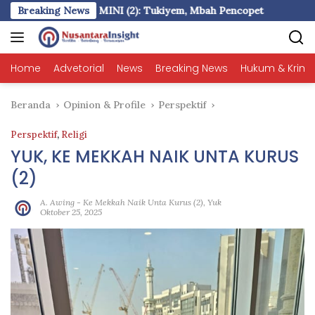
Langsung
Breaking News
FIKSI MINI (2): Tukiyem, Mbah Pencopet
Mall N
ke
konten
Home
Advetorial
News
Breaking News
Hukum & Krimi
Beranda
Opinion & Profile
Perspektif
Perspektif
,
Religi
YUK, KE MEKKAH NAIK UNTA KURUS
(2)
A. Awing
-
Ke Mekkah Naik Unta Kurus (2)
,
Yuk
Oktober 25, 2025