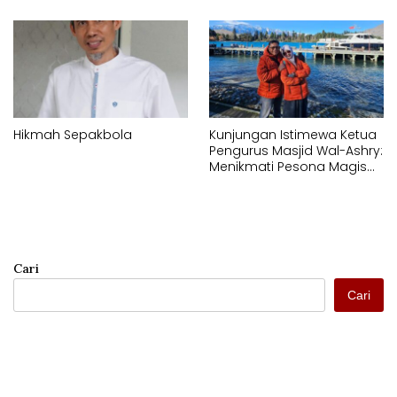
Hikmah Sepakbola
Kunjungan Istimewa Ketua
Pengurus Masjid Wal-Ashry:
Menikmati Pesona Magis
Queenstown dan Danau
Wakatipu
Cari
Cari