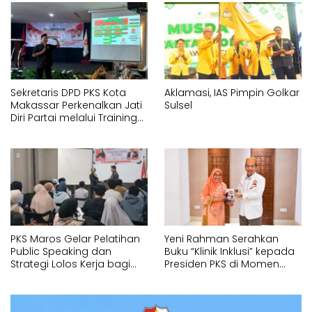
Sekretaris DPD PKS Kota
Aklamasi, IAS Pimpin Golkar
Makassar Perkenalkan Jati
Sulsel
Diri Partai melalui Training
Orientasi Partai bagi
Pengurus Baru DPC
PKS Maros Gelar Pelatihan
Yeni Rahman Serahkan
Public Speaking dan
Buku “Klinik Inklusi” kepada
Strategi Lolos Kerja bagi
Presiden PKS di Momen
Generasi Muda
Temu Kader PKS Sulsel