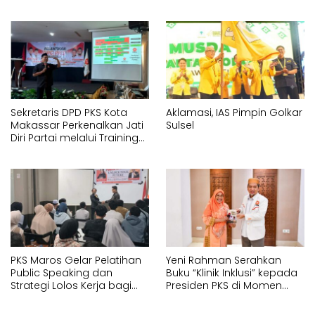
Kelurahan Tallo
Sekretaris DPD PKS Kota
Aklamasi, IAS Pimpin Golkar
Makassar Perkenalkan Jati
Sulsel
Diri Partai melalui Training
Orientasi Partai bagi
Pengurus Baru DPC
PKS Maros Gelar Pelatihan
Yeni Rahman Serahkan
Public Speaking dan
Buku “Klinik Inklusi” kepada
Strategi Lolos Kerja bagi
Presiden PKS di Momen
Generasi Muda
Temu Kader PKS Sulsel