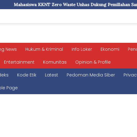
ste Unhas Dukung Pemillahan Sampah, Hadirkan Alat Press Boto
ng News
Hukum & Kriminal
Info Loker
Ekonomi
Pen
Entertainment
Komunitas
Opinion & Profile
deks
Kode Etik
Latest
Pedoman Media Siber
Privac
le Page