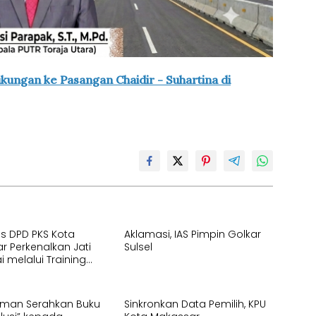
ungan ke Pasangan Chaidir - Suhartina di
is DPD PKS Kota
Aklamasi, IAS Pimpin Golkar
r Perkenalkan Jati
Sulsel
ai melalui Training
i Partai bagi
s Baru DPC
hman Serahkan Buku
Sinkronkan Data Pemilih, KPU