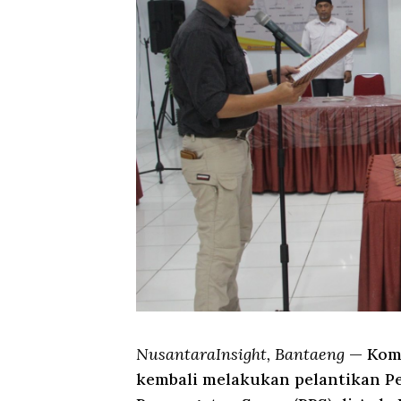
NusantaraInsight, Bantaeng
— Komi
kembali melakukan pelantikan P