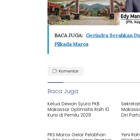
BACA JUGA:
Gerindra Serahkan Duk
Pilkada Maros
Komentar
Baca Juga
Ketua Dewan Syura PKB
Sekretar
Makassar Optimistis Raih 10
Makassa
Kursi di Pemilu 2029
Diri Part
Orientas
Penguru
PKS Maros Gelar Pelatihan
Yeni Ra