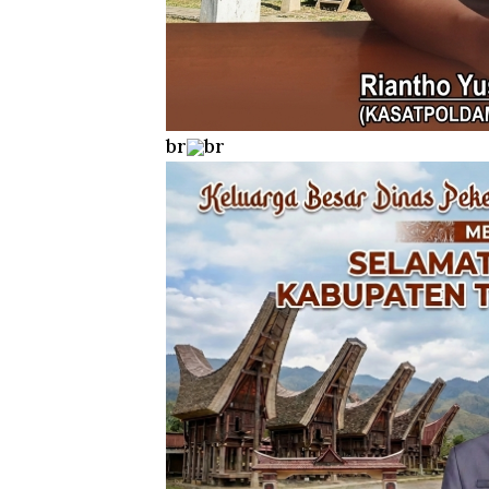
br
br