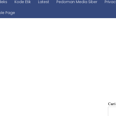
deks
Kode Etik
Latest
Pedoman Media Siber
Privac
le Page
Cari