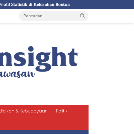
urahan Bontoa
LDII Sulsel dan SPN Batua Polda Sulsel Siap
didikan & Kebudayaan
Politik