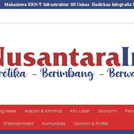
rastruktur 116 Unhas Hadirkan Infografis Profil Statistik di Kel
ng News
Hukum & Kriminal
Info Loker
Ekonomi
Pen
Entertainment
Komunitas
Opinion & Profile