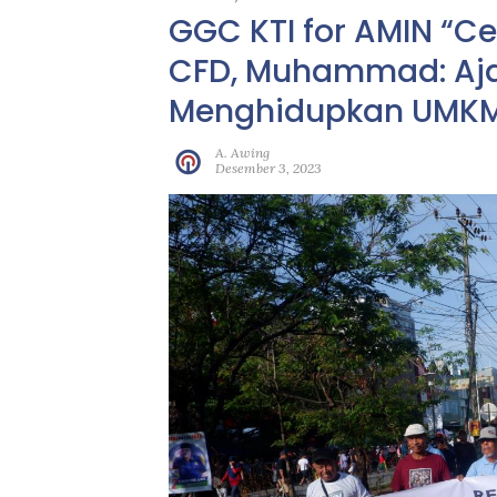
GGC KTI for AMIN “C
CFD, Muhammad: Aja
Menghidupkan UMK
A. Awing
Desember 3, 2023