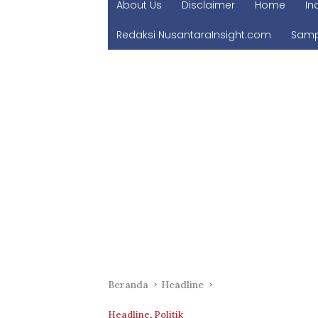
About Us
Disclaimer
Home
In
Redaksi NusantaraInsight.com
Samp
Beranda
Headline
Headline
,
Politik