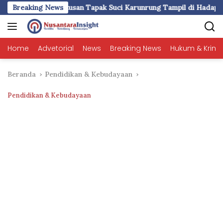
Langsung
 Tapak Suci Karunrung Tampil di Hadapan Gubernur Sulawesi Selat
Breaking News
ke
konten
Home
Advetorial
News
Breaking News
Hukum & Krimi
Beranda
Pendidikan & Kebudayaan
Pendidikan & Kebudayaan