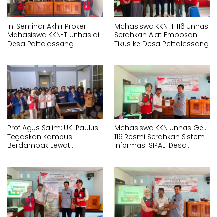
Ini Seminar Akhir Proker
Mahasiswa KKN-T 116 Unhas
Mahasiswa KKN-T Unhas di
Serahkan Alat Emposan
Desa Pattalassang
Tikus ke Desa Pattalassang
Prof Agus Salim: UKI Paulus
Mahasiswa KKN Unhas Gel.
Tegaskan Kampus
116 Resmi Serahkan Sistem
Berdampak Lewat
Informasi SIPAL-Desa
Pelayanan Kesehatan
kepada Pemerintah Desa
Gratis
Pattalassang