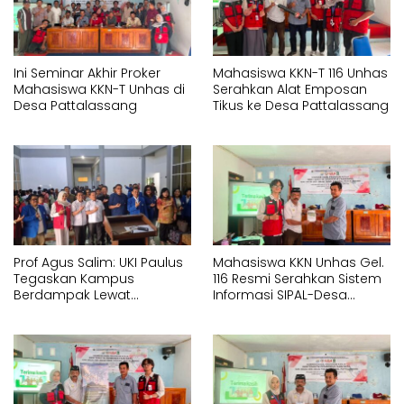
Ini Seminar Akhir Proker
Mahasiswa KKN-T 116 Unhas
Mahasiswa KKN-T Unhas di
Serahkan Alat Emposan
Desa Pattalassang
Tikus ke Desa Pattalassang
Prof Agus Salim: UKI Paulus
Mahasiswa KKN Unhas Gel.
Tegaskan Kampus
116 Resmi Serahkan Sistem
Berdampak Lewat
Informasi SIPAL-Desa
Pelayanan Kesehatan
kepada Pemerintah Desa
Gratis
Pattalassang