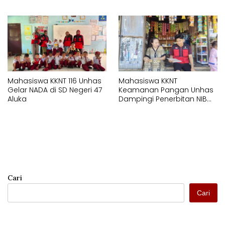
Hadirkan Alat Press Botol di
Baca Lotang Salo
SMAN 18 Makassar
Mahasiswa KKNT 116 Unhas
Mahasiswa KKNT
Gelar NADA di SD Negeri 47
Keamanan Pangan Unhas
Aluka
Dampingi Penerbitan NIB
untuk Pelaku UMK di Bonto
Rannu
Cari
Cari