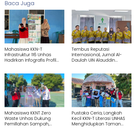
Baca Juga
Mahasiswa KKN-T
Tembus Reputasi
Infrastruktur 116 Unhas
Internasional, Jurnal Al-
Hadirkan Infografis Profil
Daulah UIN Alauddin
Statistik di Kelurahan
Makassar Resmi
Bontoa
Terakreditasi Scopus
Mahasiswa KKNT Zero
Pustaka Ceria, Langkah
Waste Unhas Dukung
Kecil KKN-T Literasi UNHAS
Pemillahan Sampah,
Menghidupkan Taman
Hadirkan Alat Press Botol di
Baca Lotang Salo
SMAN 18 Makassar