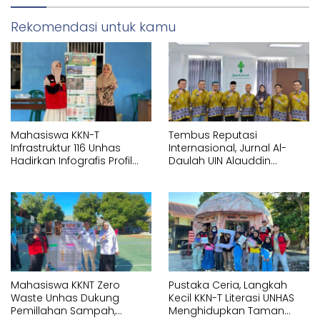
Rekomendasi untuk kamu
Mahasiswa KKN-T
Tembus Reputasi
Infrastruktur 116 Unhas
Internasional, Jurnal Al-
Hadirkan Infografis Profil
Daulah UIN Alauddin
Statistik di Kelurahan
Makassar Resmi
Bontoa
Terakreditasi Scopus
Mahasiswa KKNT Zero
Pustaka Ceria, Langkah
Waste Unhas Dukung
Kecil KKN-T Literasi UNHAS
Pemillahan Sampah,
Menghidupkan Taman