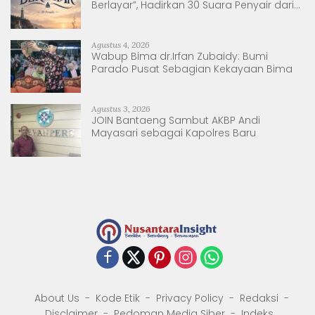
Berlayar”, Hadirkan 30 Suara Penyair dari
Sulsel dan Sulbar
Agustus 4, 2026
Wabup Bima dr.Irfan Zubaidy: Bumi
Parado Pusat Sebagian Kekayaan Bima
Agustus 3, 2026
JOIN Bantaeng Sambut AKBP Andi
Mayasari sebagai Kapolres Baru
About Us
Kode Etik
Privacy Policy
Redaksi
Disclaimer
Pedoman Media Siber
Indeks