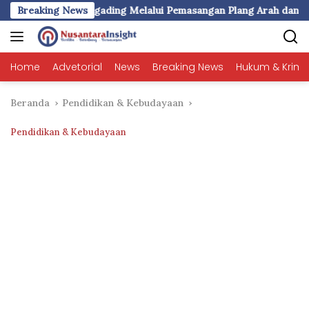
Langsung
 Rompegading Melalui Pemasangan Plang Arah dan Penerangan J
Breaking News
ke
konten
Home
Advetorial
News
Breaking News
Hukum & Krimi
Beranda
Pendidikan & Kebudayaan
Pendidikan & Kebudayaan