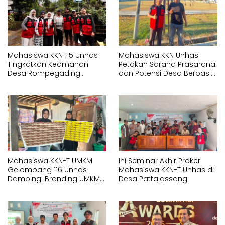
Mahasiswa KKN 115 Unhas
Mahasiswa KKN Unhas
Tingkatkan Keamanan
Petakan Sarana Prasarana
Desa Rompegading
dan Potensi Desa Berbasis
Melalui Pemasangan Plang
Sistem Informasi Geografis
Arah dan Penerangan
(SIG) di Kelurahan Arawa
Jalan
Mahasiswa KKN-T UMKM
Ini Seminar Akhir Proker
Gelombang 116 Unhas
Mahasiswa KKN-T Unhas di
Dampingi Branding UMKM
Desa Pattalassang
melalui Pembuatan Logo
dan Label Produk