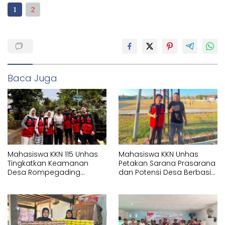
1
2
Baca Juga
Mahasiswa KKN 115 Unhas
Mahasiswa KKN Unhas
Tingkatkan Keamanan
Petakan Sarana Prasarana
Desa Rompegading
dan Potensi Desa Berbasis
Melalui Pemasangan Plang
Sistem Informasi Geografis
Arah dan Penerangan
(SIG) di Kelurahan Arawa
Jalan