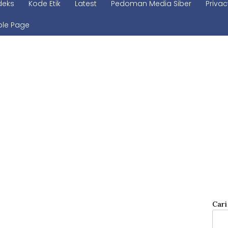
deks
Kode Etik
Latest
Pedoman Media Siber
Privac
le Page
Cari