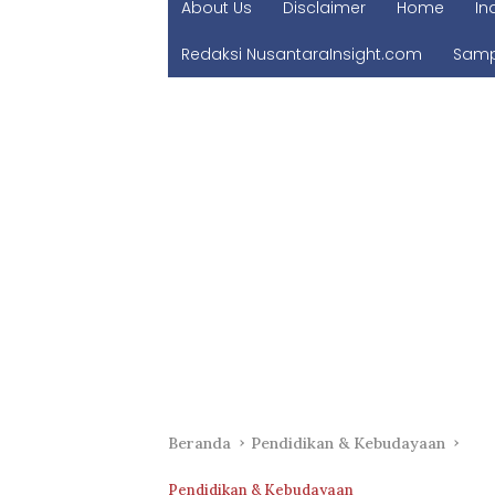
About Us
Disclaimer
Home
In
Redaksi NusantaraInsight.com
Samp
Beranda
Pendidikan & Kebudayaan
Pendidikan & Kebudayaan