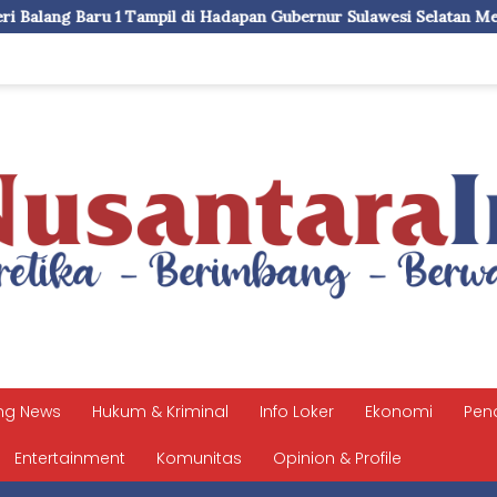
mpil di Hadapan Gubernur Sulawesi Selatan Memperagakan Jurus P
ng News
Hukum & Kriminal
Info Loker
Ekonomi
Pen
Entertainment
Komunitas
Opinion & Profile