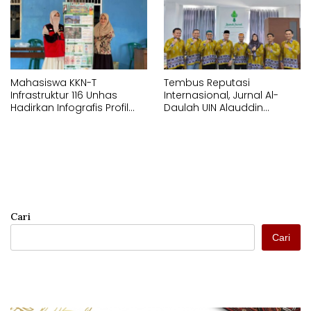
Mahasiswa KKN-T
Tembus Reputasi
Infrastruktur 116 Unhas
Internasional, Jurnal Al-
Hadirkan Infografis Profil
Daulah UIN Alauddin
Statistik di Kelurahan
Makassar Resmi
Bontoa
Terakreditasi Scopus
Cari
Cari