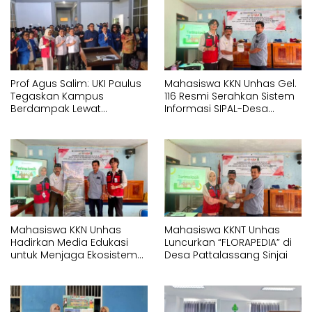
Prof Agus Salim: UKI Paulus
Mahasiswa KKN Unhas Gel.
Tegaskan Kampus
116 Resmi Serahkan Sistem
Berdampak Lewat
Informasi SIPAL-Desa
Pelayanan Kesehatan
kepada Pemerintah Desa
Gratis
Pattalassang
Mahasiswa KKN Unhas
Mahasiswa KKNT Unhas
Hadirkan Media Edukasi
Luncurkan “FLORAPEDIA” di
untuk Menjaga Ekosistem
Desa Pattalassang Sinjai
Perairan di Desa
Pattalassang