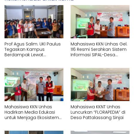
Prof Agus Salim: UKI Paulus
Mahasiswa KKN Unhas Gel.
Tegaskan Kampus
116 Resmi Serahkan Sistem
Berdampak Lewat
Informasi SIPAL-Desa
Pelayanan Kesehatan
kepada Pemerintah Desa
Gratis
Pattalassang
Mahasiswa KKN Unhas
Mahasiswa KKNT Unhas
Hadirkan Media Edukasi
Luncurkan “FLORAPEDIA” di
untuk Menjaga Ekosistem
Desa Pattalassang Sinjai
Perairan di Desa
Pattalassang