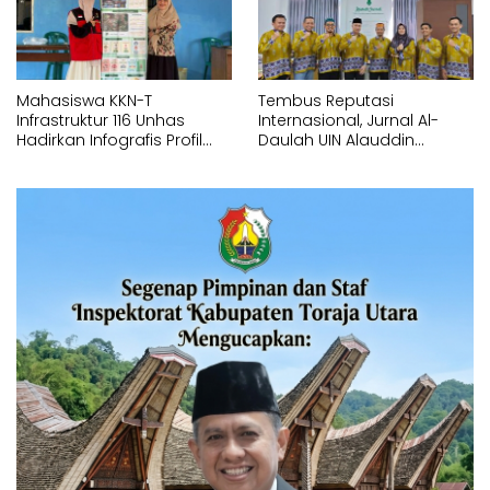
Mahasiswa KKN-T
Tembus Reputasi
Infrastruktur 116 Unhas
Internasional, Jurnal Al-
Hadirkan Infografis Profil
Daulah UIN Alauddin
Statistik di Kelurahan
Makassar Resmi
Bontoa
Terakreditasi Scopus