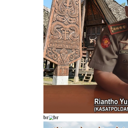
br
br