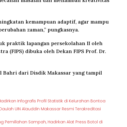
mecahan masalah dan menambah kreativitas
eningkatan kemampuan adaptif, agar mampu
 perubahan zaman,” pungkasnya.
 praktik lapangan persekolahan II oleh
ra (FIPS) dibuka oleh Dekan FIPS Prof. Dr.
l Bahri dari Disdik Makassar yang tampil
dirkan Infografis Profil Statistik di Kelurahan Bontoa
-Daulah UIN Alauddin Makassar Resmi Terakreditasi
 Pemillahan Sampah, Hadirkan Alat Press Botol di