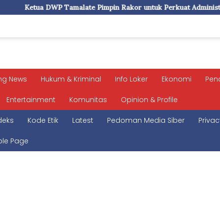
e Pimpin Rakor untuk Perkuat Administrasi dan Evaluasi Progra
ng News
Hukum & Kriminal
Info Loker
Ekonomi
Pen
Entertainment
Komunitas
Opinion & Profile
deks
Kode Etik
Latest
Pedoman Media Siber
Privac
le Page