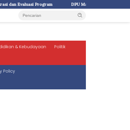
m
DPU Makassar Rekonstruksi Rigid Pavement di Jalan Ti
didikan & Kebudayaan
Politik
y Policy