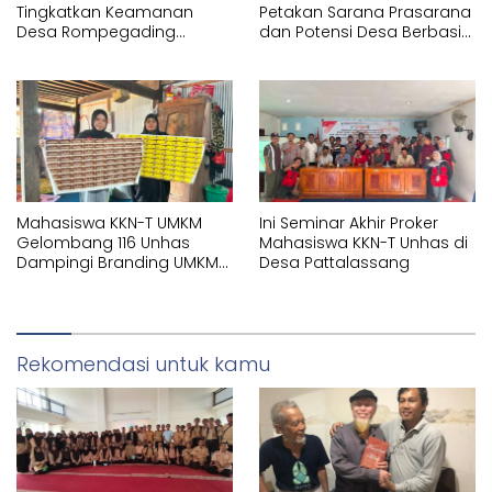
Tingkatkan Keamanan
Petakan Sarana Prasarana
Desa Rompegading
dan Potensi Desa Berbasis
Melalui Pemasangan Plang
Sistem Informasi Geografis
Arah dan Penerangan
(SIG) di Kelurahan Arawa
Jalan
Mahasiswa KKN-T UMKM
Ini Seminar Akhir Proker
Gelombang 116 Unhas
Mahasiswa KKN-T Unhas di
Dampingi Branding UMKM
Desa Pattalassang
melalui Pembuatan Logo
dan Label Produk
Rekomendasi untuk kamu