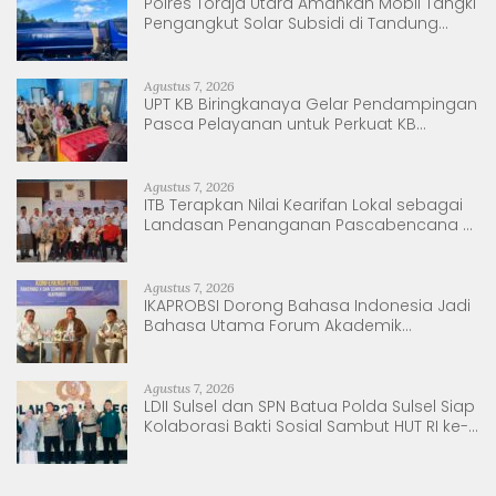
Polres Toraja Utara Amankan Mobil Tangki
Pengangkut Solar Subsidi di Tandung
Nanggala
Agustus 7, 2026
UPT KB Biringkanaya Gelar Pendampingan
Pasca Pelayanan untuk Perkuat KB
Berkelanjutan
Agustus 7, 2026
ITB Terapkan Nilai Kearifan Lokal sebagai
Landasan Penanganan Pascabencana di
Tanjung Pura, Sumatera Utara
Agustus 7, 2026
IKAPROBSI Dorong Bahasa Indonesia Jadi
Bahasa Utama Forum Akademik
Internasional
Agustus 7, 2026
LDII Sulsel dan SPN Batua Polda Sulsel Siap
Kolaborasi Bakti Sosial Sambut HUT RI ke-
81