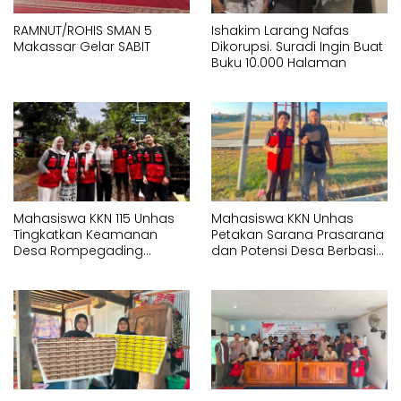
RAMNUT/ROHIS SMAN 5
Ishakim Larang Nafas
Makassar Gelar SABIT
Dikorupsi. Suradi Ingin Buat
Buku 10.000 Halaman
Mahasiswa KKN 115 Unhas
Mahasiswa KKN Unhas
Tingkatkan Keamanan
Petakan Sarana Prasarana
Desa Rompegading
dan Potensi Desa Berbasis
Melalui Pemasangan Plang
Sistem Informasi Geografis
Arah dan Penerangan
(SIG) di Kelurahan Arawa
Jalan