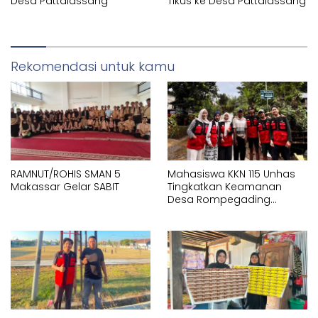
Desa Pattalassang
Tikus ke Desa Pattalassang
Rekomendasi untuk kamu
RAMNUT/ROHIS SMAN 5
Mahasiswa KKN 115 Unhas
Makassar Gelar SABIT
Tingkatkan Keamanan
Desa Rompegading
Melalui Pemasangan Plang
Arah dan Penerangan
Jalan