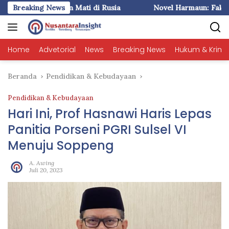
Langsung
1) : Liem Ingin Mati di Rusia
Breaking News
Novel Harmaun: Fakta plus I
ke
konten
Home
Advetorial
News
Breaking News
Hukum & Krimi
Beranda
Pendidikan & Kebudayaan
Pendidikan & Kebudayaan
Hari Ini, Prof Hasnawi Haris Lepas
Panitia Porseni PGRI Sulsel VI
Menuju Soppeng
A. Awing
Juli 20, 2023