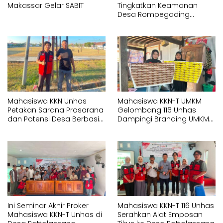
Makassar Gelar SABIT
Tingkatkan Keamanan
Desa Rompegading
Melalui Pemasangan Plang
Arah dan Penerangan
Jalan
Mahasiswa KKN Unhas
Mahasiswa KKN-T UMKM
Petakan Sarana Prasarana
Gelombang 116 Unhas
dan Potensi Desa Berbasis
Dampingi Branding UMKM
Sistem Informasi Geografis
melalui Pembuatan Logo
(SIG) di Kelurahan Arawa
dan Label Produk
Ini Seminar Akhir Proker
Mahasiswa KKN-T 116 Unhas
Mahasiswa KKN-T Unhas di
Serahkan Alat Emposan