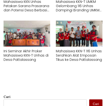
Mahasiswa KKN Unhas
Mahasiswa KKN-T UMKM
Petakan Sarana Prasarana
Gelombang 116 Unhas
dan Potensi Desa Berbasis
Dampingi Branding UMKM
Sistem Informasi Geografis
melalui Pembuatan Logo
(SIG) di Kelurahan Arawa
dan Label Produk
Ini Seminar Akhir Proker
Mahasiswa KKN-T 116 Unhas
Mahasiswa KKN-T Unhas di
Serahkan Alat Emposan
Desa Pattalassang
Tikus ke Desa Pattalassang
Cari
Cari