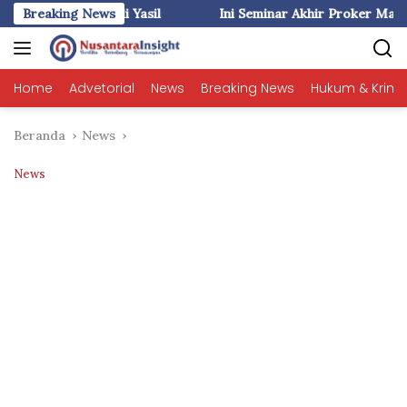
Langsung
il
Breaking News
Ini Seminar Akhir Proker Mahasiswa KKN-T Unhas di 
ke
konten
Home
Advetorial
News
Breaking News
Hukum & Krimi
Beranda
News
News