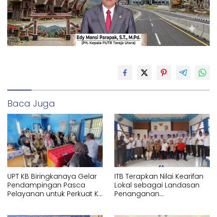
Baca Juga
UPT KB Biringkanaya Gelar
ITB Terapkan Nilai Kearifan
Pendampingan Pasca
Lokal sebagai Landasan
Pelayanan untuk Perkuat KB
Penanganan
Berkelanjutan
Pascabencana di Tanjung
Pura, Sumatera Utara