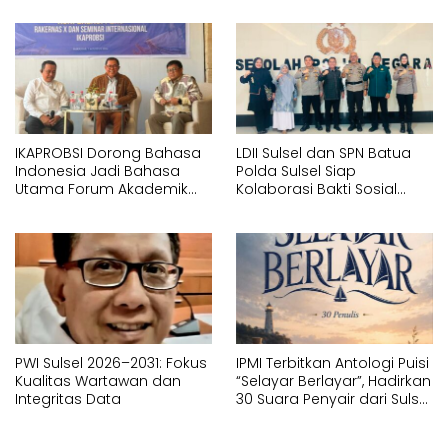
Pura, Sumatera Utara
IKAPROBSI Dorong Bahasa
LDII Sulsel dan SPN Batua
Indonesia Jadi Bahasa
Polda Sulsel Siap
Utama Forum Akademik
Kolaborasi Bakti Sosial
Internasional
Sambut HUT RI ke-81
PWI Sulsel 2026–2031: Fokus
IPMI Terbitkan Antologi Puisi
Kualitas Wartawan dan
“Selayar Berlayar”, Hadirkan
Integritas Data
30 Suara Penyair dari Sulsel
dan Sulbar