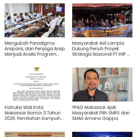
Mengubah Paradigma
Masyarakat Asli Lampia
Arsiparis, dari Penjaga Arsip
Dukung Penuh Proyek
Menjadi Analis Program
Strategis Nasional PT IHIP di
Strategis Nasional
Luwu Timur
Instruksi Wali Kota
YPAG Makassar Ajak
Makassar Nomor 3 Tahun
Masyarakat Pilih SMPS dan
2026: Pemilahan Sampah
SMAS Amana Gappa
Wajib Dimulai dari Sumber