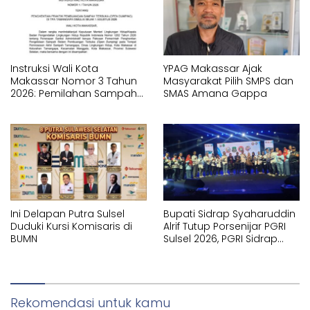
Instruksi Wali Kota
YPAG Makassar Ajak
Makassar Nomor 3 Tahun
Masyarakat Pilih SMPS dan
2026: Pemilahan Sampah
SMAS Amana Gappa
Wajib Dimulai dari Sumber
Ini Delapan Putra Sulsel
Bupati Sidrap Syaharuddin
Duduki Kursi Komisaris di
Alrif Tutup Porsenijar PGRI
BUMN
Sulsel 2026, PGRI Sidrap
Juara Umum
Rekomendasi untuk kamu