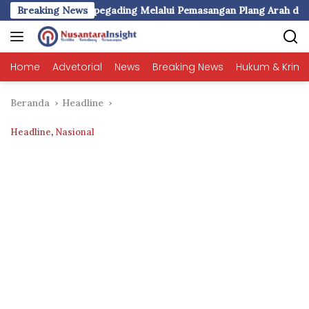
Langsung
esa Rompegading Melalui Pemasangan Plang Arah dan Peneranga
Breaking News
ke
konten
Home
Advetorial
News
Breaking News
Hukum & Krimi
Beranda
Headline
Headline
,
Nasional