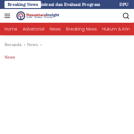
Langsung
i dan Evaluasi Program
Breaking News
DPU Makassar Rekonstruksi Rigid
ke
konten
Home
Advetorial
News
Breaking News
Hukum & Krimi
Beranda
News
News