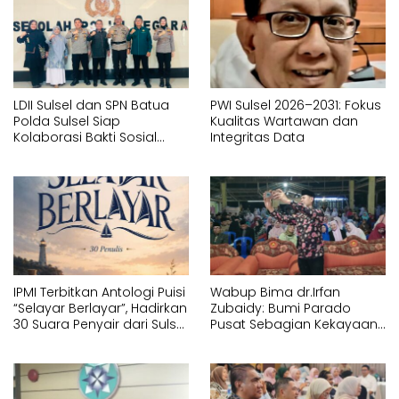
LDII Sulsel dan SPN Batua
PWI Sulsel 2026–2031: Fokus
Polda Sulsel Siap
Kualitas Wartawan dan
Kolaborasi Bakti Sosial
Integritas Data
Sambut HUT RI ke-81
IPMI Terbitkan Antologi Puisi
Wabup Bima dr.Irfan
“Selayar Berlayar”, Hadirkan
Zubaidy: Bumi Parado
30 Suara Penyair dari Sulsel
Pusat Sebagian Kekayaan
dan Sulbar
Bima