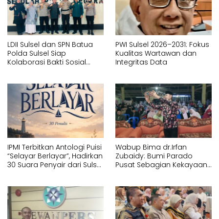
LDII Sulsel dan SPN Batua
PWI Sulsel 2026–2031: Fokus
Polda Sulsel Siap
Kualitas Wartawan dan
Kolaborasi Bakti Sosial
Integritas Data
Sambut HUT RI ke-81
IPMI Terbitkan Antologi Puisi
Wabup Bima dr.Irfan
“Selayar Berlayar”, Hadirkan
Zubaidy: Bumi Parado
30 Suara Penyair dari Sulsel
Pusat Sebagian Kekayaan
dan Sulbar
Bima