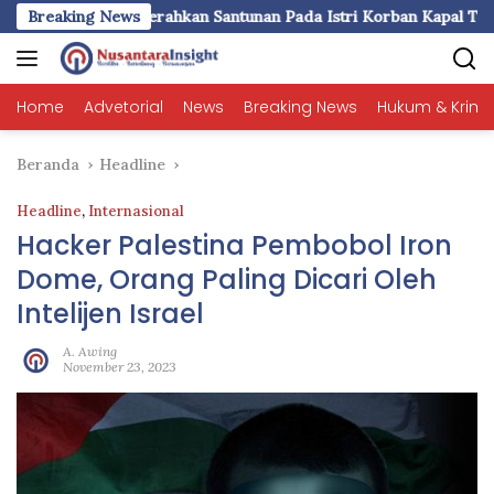
Langsung
DMI Selayar Serahkan Santunan Pada Istri Korban Kapal Tenggel
Breaking News
ke
konten
Home
Advetorial
News
Breaking News
Hukum & Krimi
Beranda
Headline
Headline
,
Internasional
Hacker Palestina Pembobol Iron
Dome, Orang Paling Dicari Oleh
Intelijen Israel
A. Awing
November 23, 2023