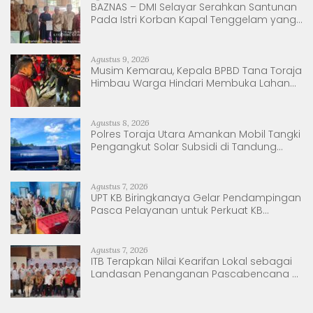
BAZNAS – DMI Selayar Serahkan Santunan
Pada Istri Korban Kapal Tenggelam yang
Baru Melahirkan.
Agustus 9, 2026
Musim Kemarau, Kepala BPBD Tana Toraja
Himbau Warga Hindari Membuka Lahan
dengan Membakar
Agustus 8, 2026
Polres Toraja Utara Amankan Mobil Tangki
Pengangkut Solar Subsidi di Tandung
Nanggala
Agustus 7, 2026
UPT KB Biringkanaya Gelar Pendampingan
Pasca Pelayanan untuk Perkuat KB
Berkelanjutan
Agustus 7, 2026
ITB Terapkan Nilai Kearifan Lokal sebagai
Landasan Penanganan Pascabencana di
Tanjung Pura, Sumatera Utara