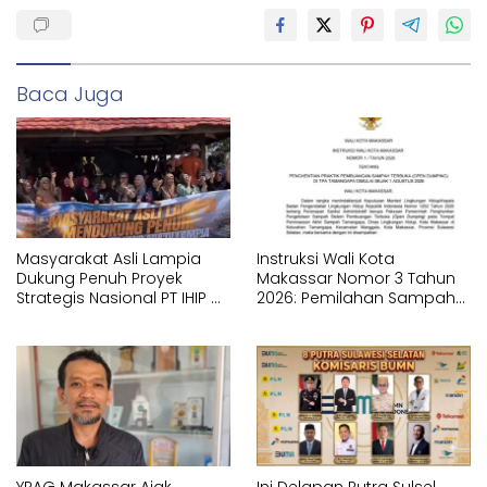
Baca Juga
Masyarakat Asli Lampia
Instruksi Wali Kota
Dukung Penuh Proyek
Makassar Nomor 3 Tahun
Strategis Nasional PT IHIP di
2026: Pemilahan Sampah
Luwu Timur
Wajib Dimulai dari Sumber
YPAG Makassar Ajak
Ini Delapan Putra Sulsel