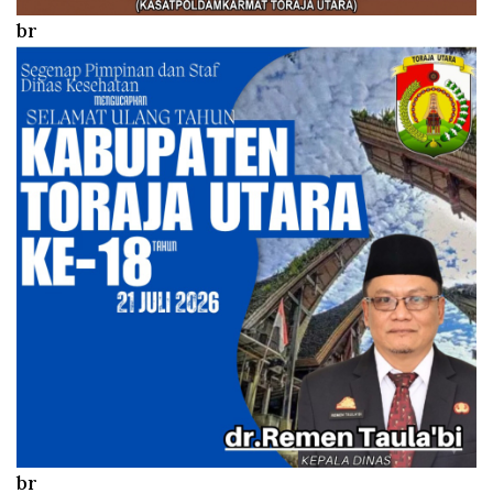
br
br