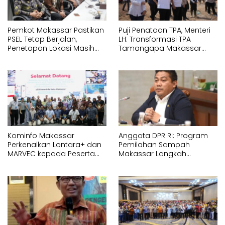
Pemkot Makassar Pastikan
Puji Penataan TPA, Menteri
PSEL Tetap Berjalan,
LH: Transformasi TPA
Penetapan Lokasi Masih
Tamangapa Makassar
Dibahas
Layak Jadi Contoh
Nasional
Kominfo Makassar
Anggota DPR RI: Program
Perkenalkan Lontara+ dan
Pemilahan Sampah
MARVEC kepada Peserta
Makassar Langkah
Australia Awards
Strategis Menuju Ekonomi
Sirkular