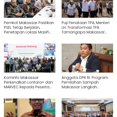
Pemkot Makassar Pastikan
Puji Penataan TPA, Menteri
PSEL Tetap Berjalan,
LH: Transformasi TPA
Penetapan Lokasi Masih
Tamangapa Makassar
Dibahas
Layak Jadi Contoh
Nasional
Kominfo Makassar
Anggota DPR RI: Program
Perkenalkan Lontara+ dan
Pemilahan Sampah
MARVEC kepada Peserta
Makassar Langkah
Australia Awards
Strategis Menuju Ekonomi
Sirkular