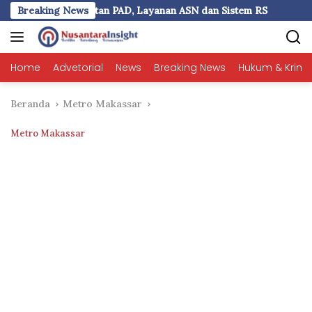
Langsung
Layanan ASN dan Sistem RS
Breaking News
Prof Agus Salim: UKI Paulus
ke
konten
Home
Advetorial
News
Breaking News
Hukum & Krimi
Beranda
Metro Makassar
Metro Makassar