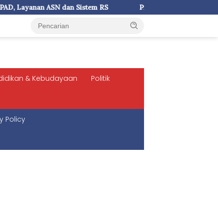
 Sistem RS
Prof Agus Salim: UKI Paulus Tegaskan Kampu
didikan & Kebudayaan
Politik
y Policy