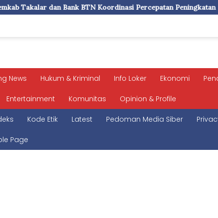
nk BTN Koordinasi Percepatan Peningkatan PAD, Layanan ASN dan
ng News
Hukum & Kriminal
Info Loker
Ekonomi
Pen
Entertainment
Komunitas
Opinion & Profile
deks
Kode Etik
Latest
Pedoman Media Siber
Privac
le Page