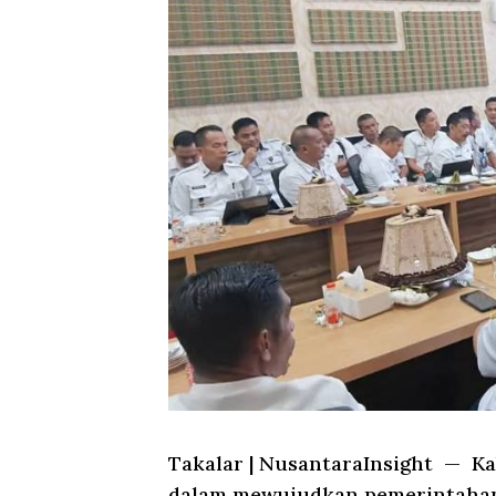
Takalar
|
NusantaraInsight
— Kab
dalam mewujudkan pemerintahan 