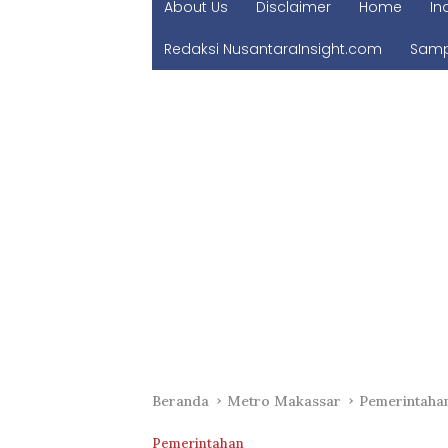
About Us
Disclaimer
Home
In
Redaksi NusantaraInsight.com
Samp
Beranda
Metro Makassar
Pemerintaha
Pemerintahan