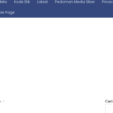
deks
Kode Etik
Latest
Pedoman Media Siber
Privac
le Page
n
Cari