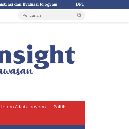
 Program
DPU Makassar Rekonstruksi Rigid Pavement di J
didikan & Kebudayaan
Politik