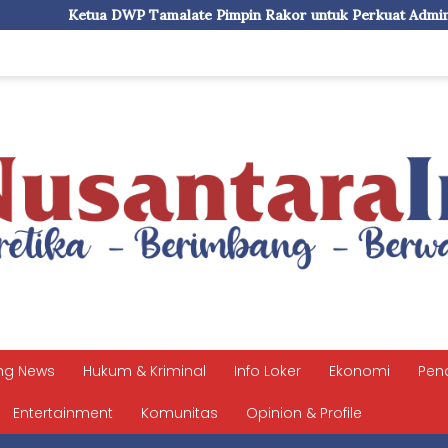
Tamalate Pimpin Rakor untuk Perkuat Administrasi dan Evaluasi
ng News
Hukum & Kriminal
Info Loker
Ekonomi
Pen
Entertainment
Komunitas
Opinion & Profile