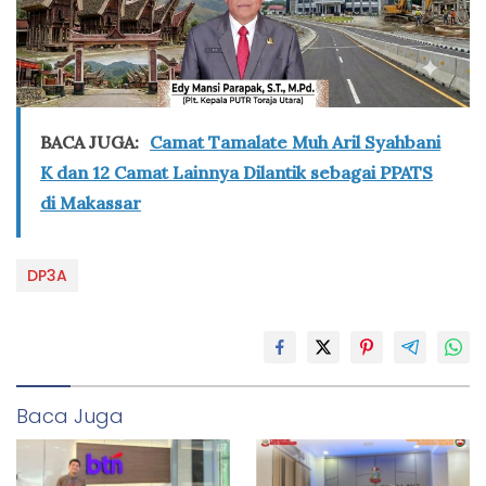
BACA JUGA:
Camat Tamalate Muh Aril Syahbani
K dan 12 Camat Lainnya Dilantik sebagai PPATS
di Makassar
DP3A
Baca Juga