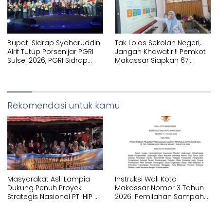
Bupati Sidrap Syaharuddin
Tak Lolos Sekolah Negeri,
Alrif Tutup Porsenijar PGRI
Jangan Khawatir!!! Pemkot
Sulsel 2026, PGRI Sidrap
Makassar Siapkan 67
Juara Umum
Sekolah Swasta GRATIS
Lewat SPMB
Rekomendasi untuk kamu
Masyarakat Asli Lampia
Instruksi Wali Kota
Dukung Penuh Proyek
Makassar Nomor 3 Tahun
Strategis Nasional PT IHIP di
2026: Pemilahan Sampah
Luwu Timur
Wajib Dimulai dari Sumber