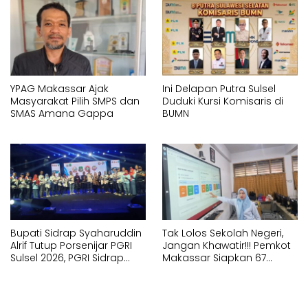
YPAG Makassar Ajak
Ini Delapan Putra Sulsel
Masyarakat Pilih SMPS dan
Duduki Kursi Komisaris di
SMAS Amana Gappa
BUMN
Bupati Sidrap Syaharuddin
Tak Lolos Sekolah Negeri,
Alrif Tutup Porsenijar PGRI
Jangan Khawatir!!! Pemkot
Sulsel 2026, PGRI Sidrap
Makassar Siapkan 67
Juara Umum
Sekolah Swasta GRATIS
Lewat SPMB