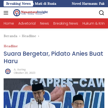
Langsung
1) : Liem Ingin Mati di Rusia
Breaking News
Novel Harmaun: Fakta plus Im
ke
konten
Home
Advetorial
News
Breaking News
Hukum & Krimi
Beranda
Headline
Headline
Suara Bergetar, Pidato Anies Buat
Haru
A. Awing
Oktober 20, 2023