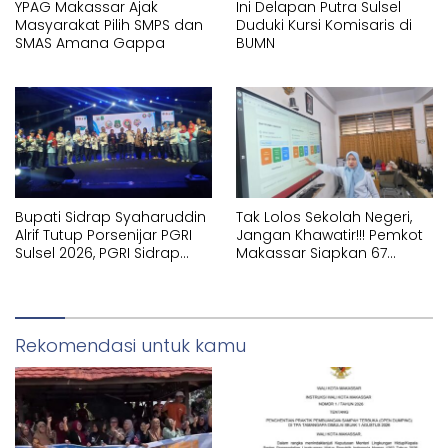
YPAG Makassar Ajak
Ini Delapan Putra Sulsel
Masyarakat Pilih SMPS dan
Duduki Kursi Komisaris di
SMAS Amana Gappa
BUMN
Bupati Sidrap Syaharuddin
Tak Lolos Sekolah Negeri,
Alrif Tutup Porsenijar PGRI
Jangan Khawatir!!! Pemkot
Sulsel 2026, PGRI Sidrap
Makassar Siapkan 67
Juara Umum
Sekolah Swasta GRATIS
Lewat SPMB
Rekomendasi untuk kamu