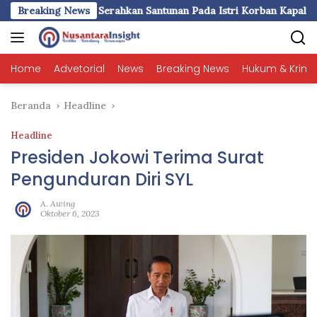
Langsung
 DMI Selayar Serahkan Santunan Pada Istri Korban Kapal Tengge
Breaking News
ke
konten
Home
Advetorial
News
Breaking News
Hukum & Krimi
Beranda
Headline
Headline
Presiden Jokowi Terima Surat
Pengunduran Diri SYL
A. Awing
Oktober 6, 2023