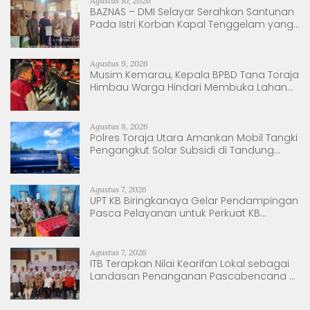
Agustus 10, 2026
BAZNAS – DMI Selayar Serahkan Santunan
Pada Istri Korban Kapal Tenggelam yang
Baru Melahirkan.
Agustus 9, 2026
Musim Kemarau, Kepala BPBD Tana Toraja
Himbau Warga Hindari Membuka Lahan
dengan Membakar
Agustus 8, 2026
Polres Toraja Utara Amankan Mobil Tangki
Pengangkut Solar Subsidi di Tandung
Nanggala
Agustus 7, 2026
UPT KB Biringkanaya Gelar Pendampingan
Pasca Pelayanan untuk Perkuat KB
Berkelanjutan
Agustus 7, 2026
ITB Terapkan Nilai Kearifan Lokal sebagai
Landasan Penanganan Pascabencana di
Tanjung Pura, Sumatera Utara