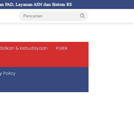
stem RS
Prof Agus Salim: UKI Paulus Tegaskan Kampus Be
didikan & Kebudayaan
Politik
y Policy