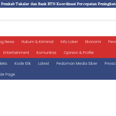
TN Koordinasi Percepatan Peningkatan PAD, Layanan ASN dan Si
ng News
Hukum & Kriminal
Info Loker
Ekonomi
Pen
Entertainment
Komunitas
Opinion & Profile
deks
Kode Etik
Latest
Pedoman Media Siber
Privac
le Page