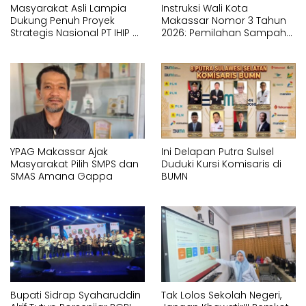
Masyarakat Asli Lampia
Instruksi Wali Kota
Dukung Penuh Proyek
Makassar Nomor 3 Tahun
Strategis Nasional PT IHIP di
2026: Pemilahan Sampah
Luwu Timur
Wajib Dimulai dari Sumber
YPAG Makassar Ajak
Ini Delapan Putra Sulsel
Masyarakat Pilih SMPS dan
Duduki Kursi Komisaris di
SMAS Amana Gappa
BUMN
Bupati Sidrap Syaharuddin
Tak Lolos Sekolah Negeri,