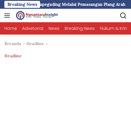
Langsung
Desa Rompegading Melalui Pemasangan Plang Arah dan Penerang
Breaking News
ke
konten
Home
Advetorial
News
Breaking News
Hukum & Krimi
Beranda
Headline
Headline