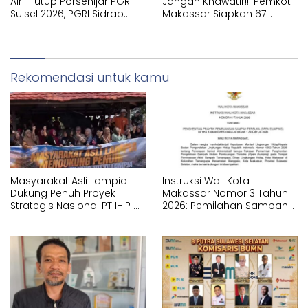
Alrif Tutup Porsenijar PGRI
Jangan Khawatir!!! Pemkot
Sulsel 2026, PGRI Sidrap
Makassar Siapkan 67
Juara Umum
Sekolah Swasta GRATIS
Lewat SPMB
Rekomendasi untuk kamu
Masyarakat Asli Lampia
Instruksi Wali Kota
Dukung Penuh Proyek
Makassar Nomor 3 Tahun
Strategis Nasional PT IHIP di
2026: Pemilahan Sampah
Luwu Timur
Wajib Dimulai dari Sumber