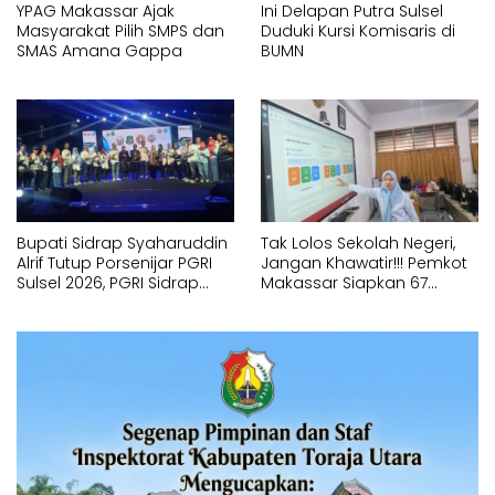
YPAG Makassar Ajak
Ini Delapan Putra Sulsel
Masyarakat Pilih SMPS dan
Duduki Kursi Komisaris di
SMAS Amana Gappa
BUMN
Bupati Sidrap Syaharuddin
Tak Lolos Sekolah Negeri,
Alrif Tutup Porsenijar PGRI
Jangan Khawatir!!! Pemkot
Sulsel 2026, PGRI Sidrap
Makassar Siapkan 67
Juara Umum
Sekolah Swasta GRATIS
Lewat SPMB