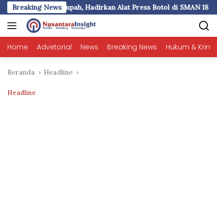
Langsung
dirkan Alat Press Botol di SMAN 18 Makassar
Breaking News
Pemkot Ma
ke
konten
Home
Advetorial
News
Breaking News
Hukum & Krimi
Beranda
Headline
Headline