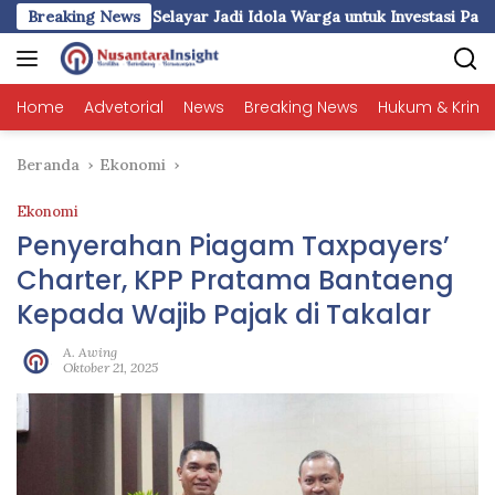
Langsung
kin BAZNAS Selayar Jadi Idola Warga untuk Investasi Pahala
Breaking News
ke
konten
Home
Advetorial
News
Breaking News
Hukum & Krimi
Beranda
Ekonomi
Ekonomi
Penyerahan Piagam Taxpayers’
Charter, KPP Pratama Bantaeng
Kepada Wajib Pajak di Takalar
A. Awing
Oktober 21, 2025