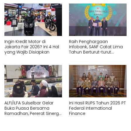
Ingin Kredit Motor di
Raih Penghargaan
Jakarta Fair 2026? Ini 4 Hal
Infobank, SANF Catat Lima
yang Wajib Disiapkan
Tahun Berturut-turut
Berkinerja Sangat Baik
ALFI/ILFA Sulselbar Gelar
Ini Hasil RUPS Tahun 2026 PT
Buka Puasa Bersama
Federal International
Ramadhan, Pererat Sinergi
Finance
dan Nilai-Nilai
Kebersamaan di Industri
Logistik Makassar