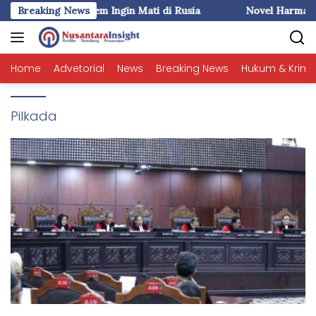
Langsung
IKSI MINI (1) : Liem Ingin Mati di Rusia
Breaking News
Novel Harmaun: Fa
ke
konten
Home
Advetorial
News
Breaking News
Hukum & Krimi
Pilkada