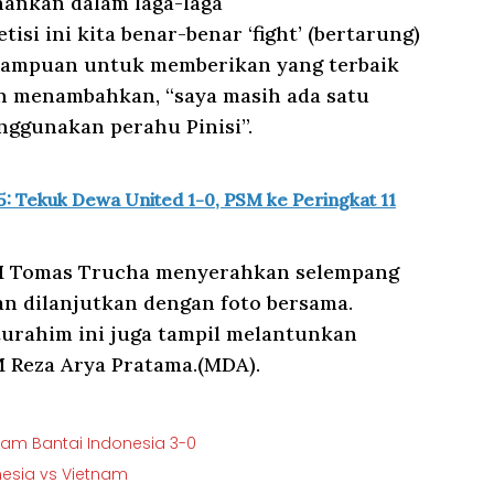
hankan dalam laga-laga
si ini kita benar-benar ‘fight’ (bertarung)
mampuan untuk memberikan yang terbaik
an menambahkan, “saya masih ada satu
ggunakan perahu Pinisi”.
: Tekuk Dewa United 1-0, PSM ke Peringkat 11
SM Tomas Trucha menyerahkan selempang
n dilanjutkan dengan foto bersama.
turahim ini juga tampil melantunkan
M Reza Arya Pratama.(MDA).
tnam Bantai Indonesia 3-0
nesia vs Vietnam