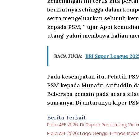
kemenangan ini terus kita perta
berikutnya,sehingga dalam kompeti
serta mengeluarkan seluruh ke
kepada PSM, ” ujar Appi kemudi
utang, yakni membawa kalian men
BACA JUGA:
BRI Super League 2025
Pada kesempatan itu, Pelatih P
PSM kepada Munafri Arifuddin da
Beberapa pemain pada acara sila
suaranya. Di antaranya kiper PS
Berita Terkait
Piala AFF 2026: Di Depan Pendukung, Vie
Piala AFF 2026: Laga Gengsi Timnas Indo