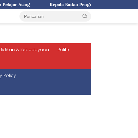
Kepala Badan Pengembangan dan Pembinaan Bahasa Kemendikdasm
didikan & Kebudayaan
Politik
y Policy