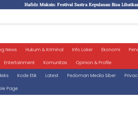
n: Festival Sastra Kepulauan Bisa Libatkan Pelajar Asing
ng News
Hukum & Kriminal
Info Loker
Ekonomi
Pen
Entertainment
Komunitas
Opinion & Profile
deks
Kode Etik
Latest
Pedoman Media Siber
Privac
le Page