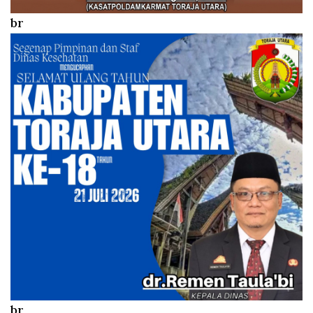
br
br