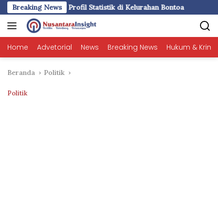
Langsung
Statistik di Kelurahan Bontoa
Breaking News
LDII Sulsel dan SPN Batua P
ke
konten
Home
Advetorial
News
Breaking News
Hukum & Krimi
Beranda
Politik
Politik