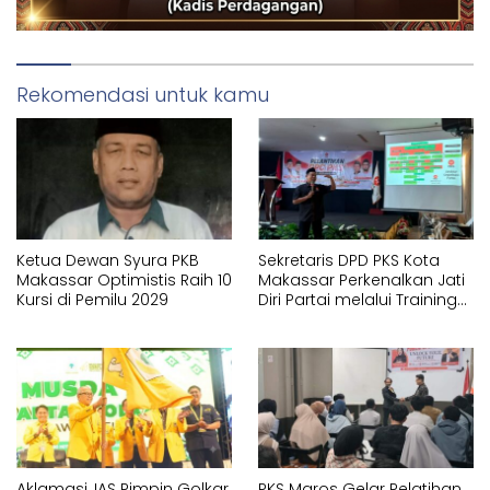
Rekomendasi untuk kamu
Ketua Dewan Syura PKB
Sekretaris DPD PKS Kota
Makassar Optimistis Raih 10
Makassar Perkenalkan Jati
Kursi di Pemilu 2029
Diri Partai melalui Training
Orientasi Partai bagi
Pengurus Baru DPC
Aklamasi, IAS Pimpin Golkar
PKS Maros Gelar Pelatihan