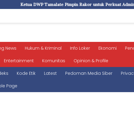
malate Pimpin Rakor untuk Perkuat Administrasi dan Evaluasi P
ng News
Hukum & Kriminal
Info Loker
Ekonomi
Pen
Entertainment
Komunitas
Opinion & Profile
deks
Kode Etik
Latest
Pedoman Media Siber
Privac
le Page