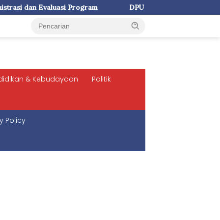
rogram
DPU Makassar Rekonstruksi Rigid Pavement di Jal
didikan & Kebudayaan
Politik
y Policy