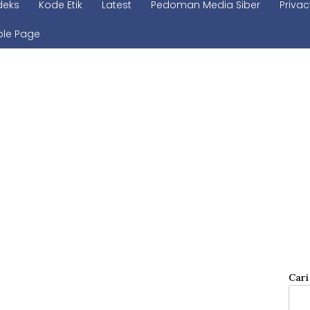
deks
Kode Etik
Latest
Pedoman Media Siber
Privac
le Page
Cari