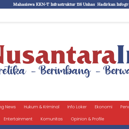
astruktur 116 Unhas Hadirkan Infografis Profil Statistik di Kelur
ng News
Hukum & Kriminal
Info Loker
Ekonomi
Pen
Entertainment
Komunitas
Opinion & Profile