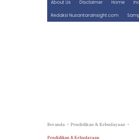
About Us
Disclaimer
Home
In
Redaksi NusantaraInsight.com
Samp
Beranda
Pendidikan & Kebudayaan
Pendidikan & Kebudayaan