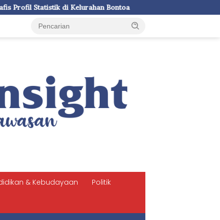
ahan Bontoa
LDII Sulsel dan SPN Batua Polda Sulsel Siap 
didikan & Kebudayaan
Politik