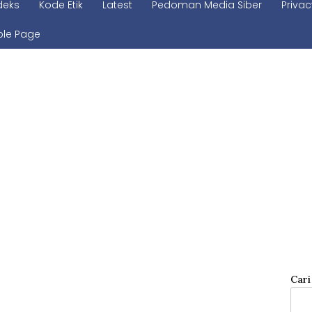
deks
Kode Etik
Latest
Pedoman Media Siber
Privac
le Page
Cari