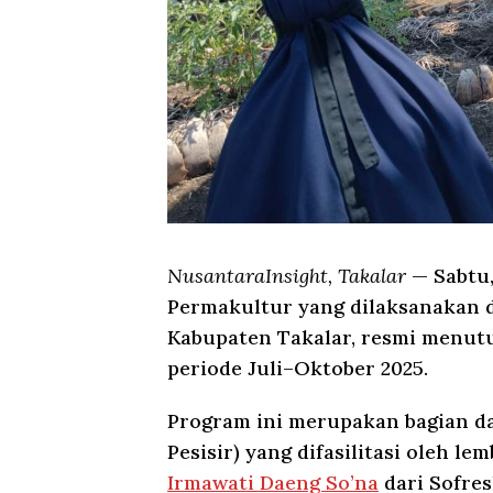
NusantaraInsight, Takalar
— Sabtu,
Permakultur yang dilaksanakan d
Kabupaten Takalar, resmi menut
periode Juli–Oktober 2025.
Program ini merupakan bagian dar
Pesisir) yang difasilitasi oleh l
Irmawati Daeng So’na
dari Sofres