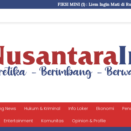
FIKSI MINI (1) : Liem Ingin Mati di Rusia
Nov
ng News
Hukum & Kriminal
Info Loker
Ekonomi
Pen
Entertainment
Komunitas
Opinion & Profile