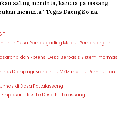
ukan saling meminta, karena papassang
bukan meminta”. Tegas Daeng So’na.
BIT
eamanan Desa Rompegading Melalui Pemasangan
sarana dan Potensi Desa Berbasis Sistem Informasi
nhas Dampingi Branding UMKM melalui Pembuatan
T Unhas di Desa Pattalassang
t Emposan Tikus ke Desa Pattalassang