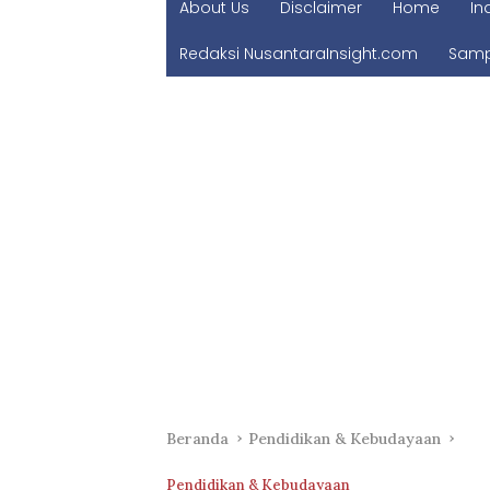
About Us
Disclaimer
Home
In
Redaksi NusantaraInsight.com
Samp
Beranda
Pendidikan & Kebudayaan
Pendidikan & Kebudayaan