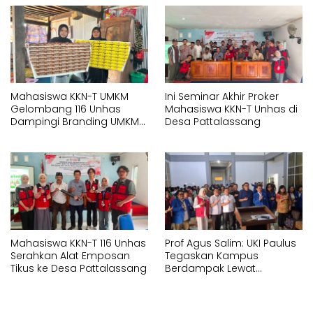
Jalan
Mahasiswa KKN-T UMKM
Ini Seminar Akhir Proker
Gelombang 116 Unhas
Mahasiswa KKN-T Unhas di
Dampingi Branding UMKM
Desa Pattalassang
melalui Pembuatan Logo
dan Label Produk
Mahasiswa KKN-T 116 Unhas
Prof Agus Salim: UKI Paulus
Serahkan Alat Emposan
Tegaskan Kampus
Tikus ke Desa Pattalassang
Berdampak Lewat
Pelayanan Kesehatan
Gratis