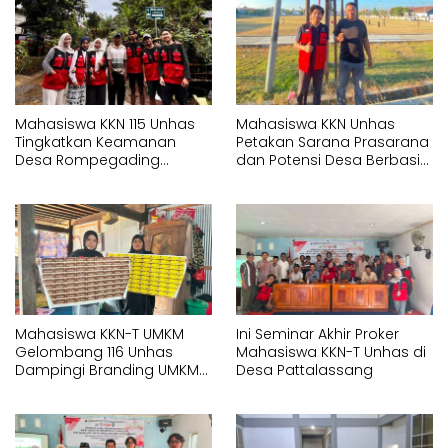
Mahasiswa KKN 115 Unhas
Mahasiswa KKN Unhas
Tingkatkan Keamanan
Petakan Sarana Prasarana
Desa Rompegading
dan Potensi Desa Berbasis
Melalui Pemasangan Plang
Sistem Informasi Geografis
Arah dan Penerangan
(SIG) di Kelurahan Arawa
Jalan
Mahasiswa KKN-T UMKM
Ini Seminar Akhir Proker
Gelombang 116 Unhas
Mahasiswa KKN-T Unhas di
Dampingi Branding UMKM
Desa Pattalassang
melalui Pembuatan Logo
dan Label Produk