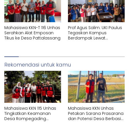
Mahasiswa KKN-T 116 Unhas
Prof Agus Salim: UKI Paulus
Serahkan Alat Emposan
Tegaskan Kampus
Tikus ke Desa Pattalassang
Berdampak Lewat
Pelayanan Kesehatan
Gratis
Rekomendasi untuk kamu
Mahasiswa KKN 115 Unhas
Mahasiswa KKN Unhas
Tingkatkan Keamanan
Petakan Sarana Prasarana
Desa Rompegading
dan Potensi Desa Berbasis
Melalui Pemasangan Plang
Sistem Informasi Geografis
Arah dan Penerangan
(SIG) di Kelurahan Arawa