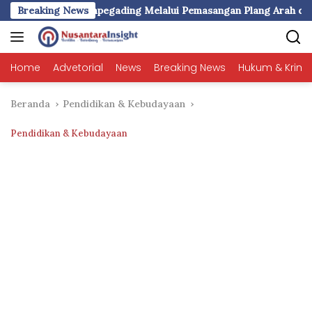
Langsung
esa Rompegading Melalui Pemasangan Plang Arah dan Peneranga
Breaking News
ke
konten
Home
Advetorial
News
Breaking News
Hukum & Krimi
Beranda
Pendidikan & Kebudayaan
Pendidikan & Kebudayaan