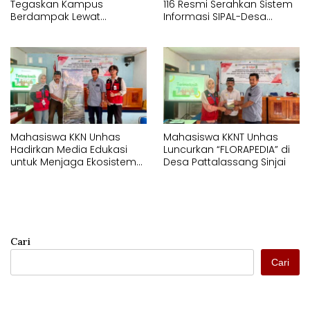
Tegaskan Kampus
116 Resmi Serahkan Sistem
Berdampak Lewat
Informasi SIPAL-Desa
Pelayanan Kesehatan
kepada Pemerintah Desa
Gratis
Pattalassang
Mahasiswa KKN Unhas
Mahasiswa KKNT Unhas
Hadirkan Media Edukasi
Luncurkan “FLORAPEDIA” di
untuk Menjaga Ekosistem
Desa Pattalassang Sinjai
Perairan di Desa
Pattalassang
Cari
Cari