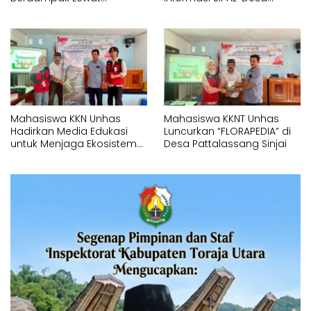
Pelayanan Kesehatan
kepada Pemerintah Desa
Gratis
Pattalassang
Mahasiswa KKN Unhas
Mahasiswa KKNT Unhas
Hadirkan Media Edukasi
Luncurkan “FLORAPEDIA” di
untuk Menjaga Ekosistem
Desa Pattalassang Sinjai
Perairan di Desa
Pattalassang