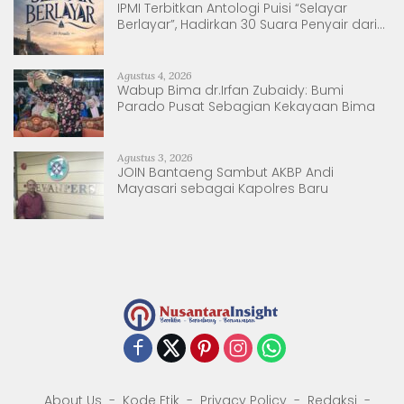
IPMI Terbitkan Antologi Puisi “Selayar
Berlayar”, Hadirkan 30 Suara Penyair dari
Sulsel dan Sulbar
Agustus 4, 2026
Wabup Bima dr.Irfan Zubaidy: Bumi
Parado Pusat Sebagian Kekayaan Bima
Agustus 3, 2026
JOIN Bantaeng Sambut AKBP Andi
Mayasari sebagai Kapolres Baru
About Us
Kode Etik
Privacy Policy
Redaksi