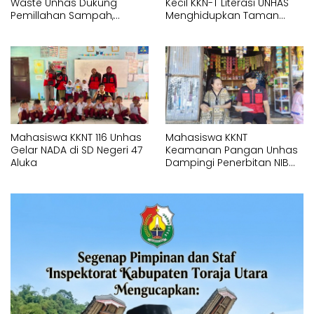
Waste Unhas Dukung
Kecil KKN-T Literasi UNHAS
Pemillahan Sampah,
Menghidupkan Taman
Hadirkan Alat Press Botol di
Baca Lotang Salo
SMAN 18 Makassar
Mahasiswa KKNT 116 Unhas
Mahasiswa KKNT
Gelar NADA di SD Negeri 47
Keamanan Pangan Unhas
Aluka
Dampingi Penerbitan NIB
untuk Pelaku UMK di Bonto
Rannu