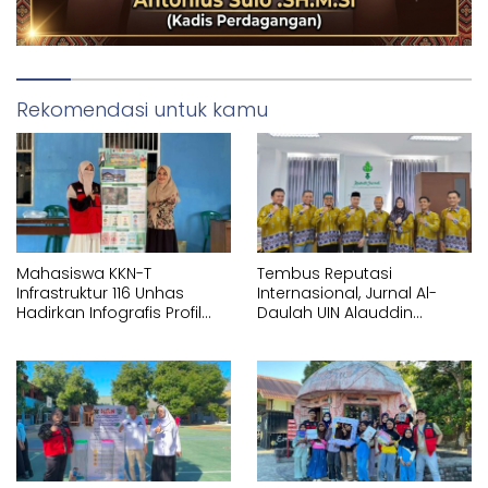
Rekomendasi untuk kamu
Mahasiswa KKN-T
Tembus Reputasi
Infrastruktur 116 Unhas
Internasional, Jurnal Al-
Hadirkan Infografis Profil
Daulah UIN Alauddin
Statistik di Kelurahan
Makassar Resmi
Bontoa
Terakreditasi Scopus