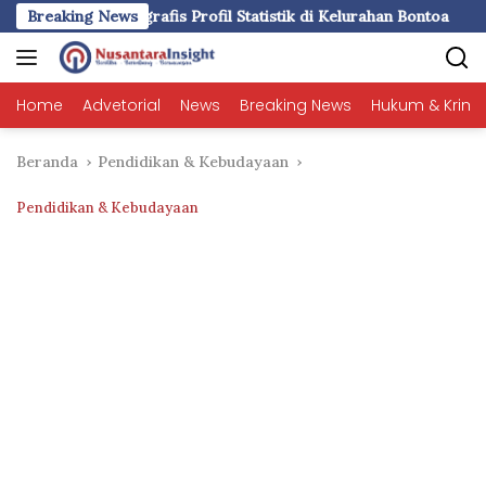
Langsung
fil Statistik di Kelurahan Bontoa
Breaking News
LDII Sulsel dan SPN Ba
ke
konten
Home
Advetorial
News
Breaking News
Hukum & Krimi
Beranda
Pendidikan & Kebudayaan
Pendidikan & Kebudayaan