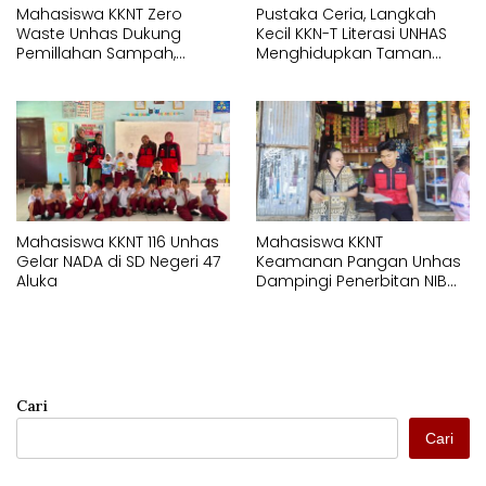
Mahasiswa KKNT Zero
Pustaka Ceria, Langkah
Waste Unhas Dukung
Kecil KKN-T Literasi UNHAS
Pemillahan Sampah,
Menghidupkan Taman
Hadirkan Alat Press Botol di
Baca Lotang Salo
SMAN 18 Makassar
Mahasiswa KKNT 116 Unhas
Mahasiswa KKNT
Gelar NADA di SD Negeri 47
Keamanan Pangan Unhas
Aluka
Dampingi Penerbitan NIB
untuk Pelaku UMK di Bonto
Rannu
Cari
Cari