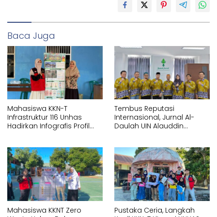
Baca Juga
Mahasiswa KKN-T
Tembus Reputasi
Infrastruktur 116 Unhas
Internasional, Jurnal Al-
Hadirkan Infografis Profil
Daulah UIN Alauddin
Statistik di Kelurahan
Makassar Resmi
Bontoa
Terakreditasi Scopus
Mahasiswa KKNT Zero
Pustaka Ceria, Langkah