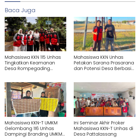
Baca Juga
Mahasiswa KKN 115 Unhas
Mahasiswa KKN Unhas
Tingkatkan Keamanan
Petakan Sarana Prasarana
Desa Rompegading
dan Potensi Desa Berbasis
Melalui Pemasangan Plang
Sistem Informasi Geografis
Arah dan Penerangan
(SIG) di Kelurahan Arawa
Jalan
Mahasiswa KKN-T UMKM
Ini Seminar Akhir Proker
Gelombang 116 Unhas
Mahasiswa KKN-T Unhas di
Dampingi Branding UMKM
Desa Pattalassang
melalui Pembuatan Logo