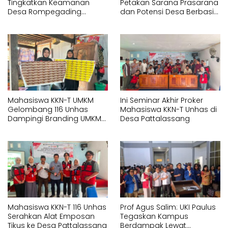
Tingkatkan Keamanan
Petakan Sarana Prasarana
Desa Rompegading
dan Potensi Desa Berbasis
Melalui Pemasangan Plang
Sistem Informasi Geografis
Arah dan Penerangan
(SIG) di Kelurahan Arawa
Jalan
Mahasiswa KKN-T UMKM
Ini Seminar Akhir Proker
Gelombang 116 Unhas
Mahasiswa KKN-T Unhas di
Dampingi Branding UMKM
Desa Pattalassang
melalui Pembuatan Logo
dan Label Produk
Mahasiswa KKN-T 116 Unhas
Prof Agus Salim: UKI Paulus
Serahkan Alat Emposan
Tegaskan Kampus
Tikus ke Desa Pattalassang
Berdampak Lewat